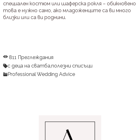
специален костюм или шаферска рокля – обикновено
това е нужно само, ако младоженците са ви много
близки или са ви роднини.
811 Преглеждания
с деца на сватба,
полезни списъци
Professional Wedding Advice