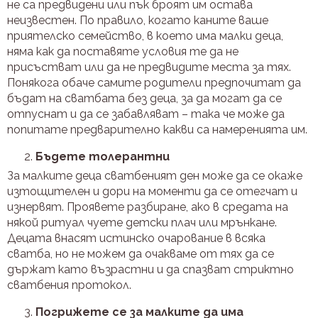
не са предвидени или пък броят им остава
неизвестен. По правило, когато каните ваше
приятелско семейство, в което има малки деца,
няма как да поставяте условия те да не
присъстват или да не предвидите места за тях.
Понякога обаче самите родители предпочитат да
бъдат на сватбата без деца, за да могат да се
отпуснат и да се забавляват – така че може да
попитате предварително какви са намеренията им.
Бъдете толерантни
За малките деца сватбеният ден може да се окаже
изтощителен и дори на моменти да се отегчат и
изнервят. Проявете разбиране, ако в средата на
някой ритуал чуете детски плач или мрънкане.
Децата внасят истинско очарование в всяка
сватба, но не можем да очакваме от тях да се
държат като възрастни и да спазват стриктно
сватбения протокол.
Погрижете се за малките да има