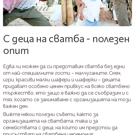
С деца на сватба - полезен
опит
Едва ли можем да си представим сватба без едни
от най-специалните гости – малчуганите. Смях,
игри, красиви малки шафери и шаферки – децата
придават особено ценен привкус на всяко сватбено
тържество, ето защо е важно да се съобразим и с
тях, когато се занимаваме с организацията на този
важен ден.
Вижте някои полезни съвети, както за
организацията на сватбата, така и за
семействата с деца, на които им предстои да
присъстват на сватбена церемония: