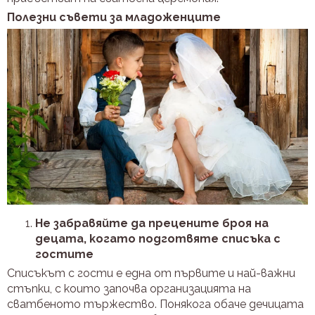
Полезни съвети за младоженците
Не забравяйте да прецените броя на
децата, когато подготвяте списъка с
гостите
Списъкът с гости е една от първите и най-важни
стъпки, с които започва организацията на
сватбеното тържество. Понякога обаче дечицата