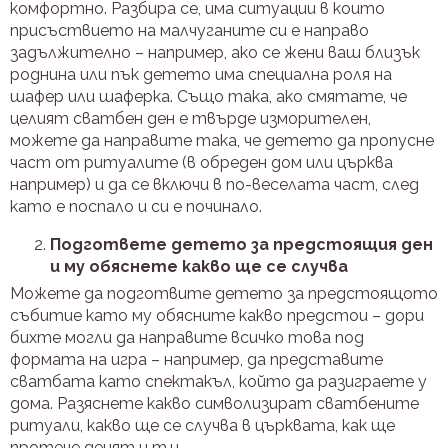
комфортно. Разбира се, има ситуации в които
присъствието на малчуганите си е направо
задължително – например, ако се жени ваш близък
роднина или пък детето има специална роля на
шафер или шаферка. Също така, ако смятате, че
целият сватбен ден е твърде изморителен,
можете да направите така, че детето да пропусне
част от ритуалите (в обреден дом или църква
например) и да се включи в по-веселата част, след
като е поспало и си е починало.
Подгответе детето за предстоящия ден
и му обяснете какво ще се случва
Можете да подготвите детето за предстоящото
събитие като му обясните какво предстои – дори
бихте могли да направите всичко това под
формата на игра – например, да представите
сватбата като спектакъл, който да разиграете у
дома. Разяснете какво символизират сватбените
ритуали, какво ще се случва в църквата, как ще
протече денят и т.н.