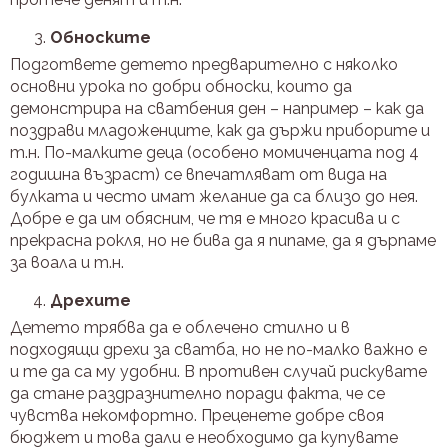
Обноските
Подгответе детето предварително с няколко
основни урока по добри обноски, които да
демонстрира на сватбения ден – например – как да
поздрави младоженците, как да държи приборите и
т.н. По-малките деца (особено момиченцата под 4
годишна възраст) се впечатляват от вида на
булката и често имат желание да са близо до нея.
Добре е да им обясним, че тя е много красива и с
прекрасна рокля, но не бива да я пипаме, да я дърпаме
за воала и т.н.
Дрехите
Детето трябва да е облечено стилно и в
подходящи дрехи за сватба, но не по-малко важно е
и те да са му удобни. В противен случай рискувате
да стане раздразнително поради факта, че се
чувства некомфортно. Преценете добре своя
бюджет и това дали е необходимо да купувате