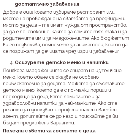
достатъчно забавления
Добре е още когато избираме ресторант или
място на провеждане на сватбата да предвидим и
място за деца – те имат нужда от пространство,
за да е по-спокойно, както за самите тях, така и за
родителите им и за младоженците. Ако бюджетът
ви го позволява, помислете за аниматори, които да
се погрижат за дечицата чрез игри и забавления.
Осигурете детско меню и напитки
Понякога младоженците се спират на изтънчено
меню, което обаче се оказва не особено
привлекателно за децата. Можете да съставите
детско меню, което да е с по-малки порции и
подходящо за деца, като помислите и за
здравословни напитки за най-малките. Ако сте
решили да използвате професионален сватбен
агент, допитайте се до него и поискайте да ви
бъдат предложени варианти.
Полезни съвети за гостите с деца