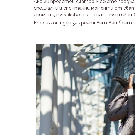
Ако ви предстои сватба, можете предва
специални и спонтанни моменти от сватб
спомен за цял живот и да направят сватб
Ето някои идеи за креативни сватбени сн