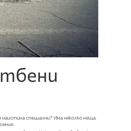
ватбени
м наистина специални? Има няколко неща,
оение.