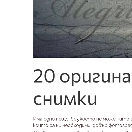
20 оригина
снимки
Има едно нещо, без което не може нито е
които са ни необходими: добър фотогра