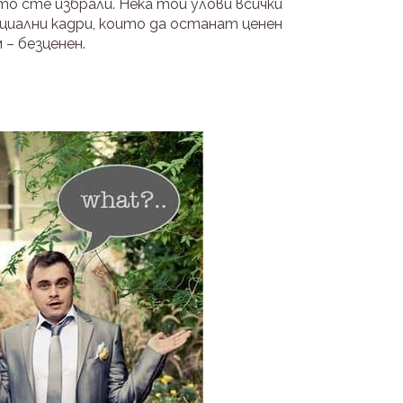
 сте избрали. Нека той улови всички
ециални кадри, които да останат ценен
 – безценен.