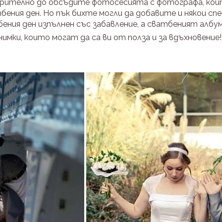
рително до обсъдите фотосесията с фотографа, който
ения ден. Но пък бихте могли да добавите и някои сп
ения ден изпълнен със забавление, а сватбеният албум
имки, които могат да са ви от полза и за вдъхновение!