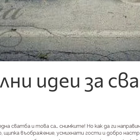
лни идеи за с
дна сватба и това са… снимките! Но как да ги направи
ф, щипка въображение, усмихнати гости и добро настр